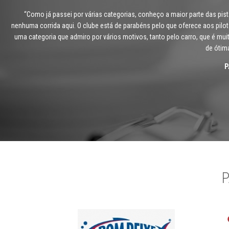
"O ECPA é a unificação de duas coisas muito boas, o autódromo e a Stock 
“Como já passei por várias categorias, conheço a maior parte das pis
nenhuma corrida aqui. O clube está de parabéns pelo que oferece aos pilo
muito rápidos, já o carro combina com meu estilo de
uma categoria que admiro por vários motivos, tanto pelo carro, que é mui
de ótim
P
P